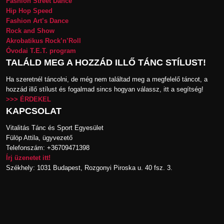
Fashion Street Dance
Hip Hop Speed
Fashion Art’s Dance
Rock and Show
Akrobatikus Rock’n’Roll
Óvodai T.E.T. program
TALÁLD MEG A HOZZÁD ILLŐ TÁNC STÍLUST!
Ha szeretnél táncolni, de még nem találtad meg a megfelelő táncot, a
hozzád illő stílust és fogalmad sincs hogyan válassz, itt a segítség!
>>> ÉRDEKEL
KAPCSOLAT
Vitalitás Tánc és Sport Egyesület
Fülöp Attila, ügyvezető
Telefonszám: +36709471398
Írj üzenetet itt!
Székhely: 1031 Budapest, Rozgonyi Piroska u. 40 fsz. 3.