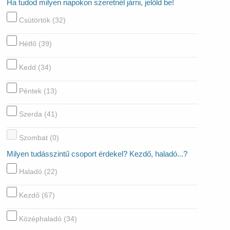
Ha tudod milyen napokon szeretnél járni, jelöld be!
Csütörtök
(32)
Hétfő
(39)
Kedd
(34)
Péntek
(13)
Szerda
(41)
Szombat
(0)
Milyen tudásszintű csoport érdekel? Kezdő, haladó...?
Haladó
(22)
Kezdő
(67)
Középhaladó
(34)