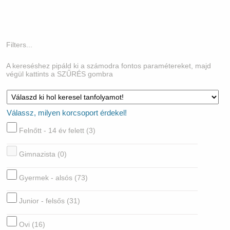
Filters...
A kereséshez pipáld ki a számodra fontos paramétereket, majd
végül kattints a SZŰRÉS gombra
Válassz, milyen korcsoport érdekel!
Felnőtt - 14 év felett
(3)
Gimnazista
(0)
Gyermek - alsós
(73)
Junior - felsős
(31)
Ovi
(16)