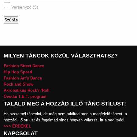
Versenyző
(9)
MILYEN TÁNCOK KÖZÜL VÁLASZTHATSZ?
Fashion Street Dance
Hip Hop Speed
Fashion Art’s Dance
Rock and Show
Akrobatikus Rock’n’Roll
Óvodai T.E.T. program
TALÁLD MEG A HOZZÁD ILLŐ TÁNC STÍLUST!
Ha szeretnél táncolni, de még nem találtad meg a megfelelő táncot, a
hozzád illő stílust és fogalmad sincs hogyan válassz, itt a segítség!
>>> ÉRDEKEL
KAPCSOLAT