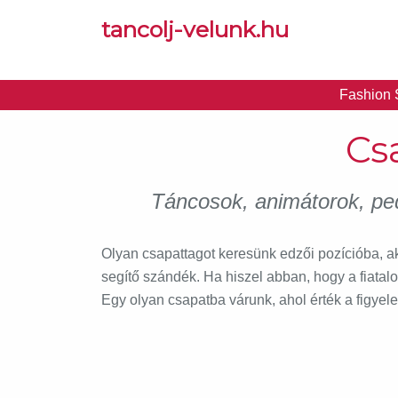
tancolj-velunk.hu
Fashion 
Cs
Táncosok, animátorok, ped
Olyan csapattagot keresünk edzői pozícióba, a
segítő szándék. Ha hiszel abban, hogy a fiatal
Egy olyan csapatba várunk, ahol érték a figyel