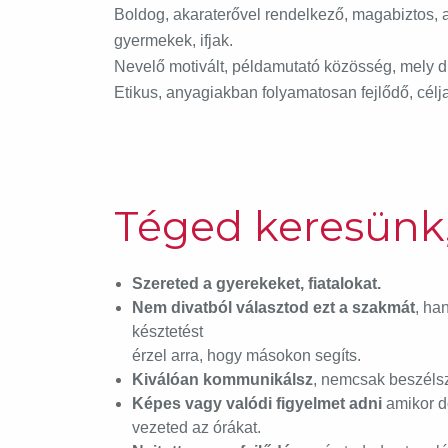
Boldog, akaraterővel rendelkező, magabiztos, al
gyermekek, ifjak.
Nevelő motivált, példamutató közösség, mely d
Etikus, anyagiakban folyamatosan fejlődő, célj
Téged keresünk
Szereted a gyerekeket, fiatalokat.
Nem divatból választod ezt a szakmát
, ha
késztetést
érzel arra, hogy másokon segíts.
Kiválóan kommunikálsz
, nemcsak beszélsz
Képes vagy valódi figyelmet adni
amikor do
vezeted az órákat.