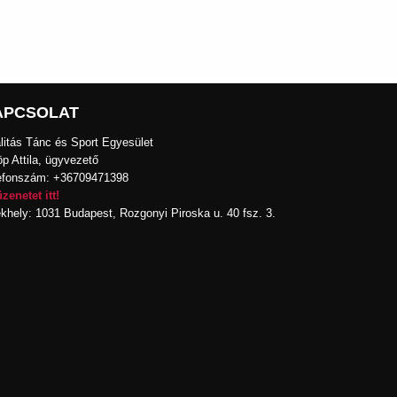
APCSOLAT
alitás Tánc és Sport Egyesület
öp Attila, ügyvezető
efonszám: +36709471398
üzenetet itt!
khely: 1031 Budapest, Rozgonyi Piroska u. 40 fsz. 3.