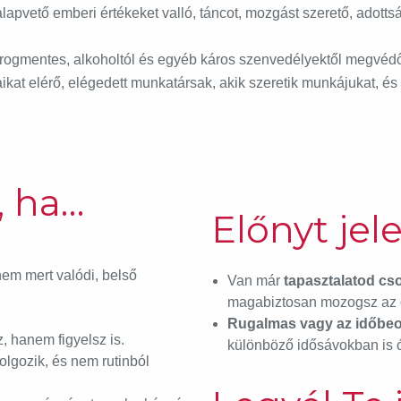
apvető emberi értékeket valló, táncot, mozgást szerető, adottság
rogmentes, alkoholtól és egyéb káros szenvedélyektől megvédő 
aikat elérő, elégedett munkatársak, akik szeretik munkájukat, 
, ha…
Előnyt jele
nem mert valódi, belső
Van már
tapasztalatod cs
magabiztosan mozogsz az o
Rugalmas vagy az időbeos
, hanem figyelsz is.
különböző idősávokban is ór
lgozik, és nem rutinból