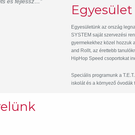
íts és fejlessz…”
Egyesület 
Egyesületünk az ország legna
SYSTEM saját szervezési ren
gyermekekhez közel hozzuk a s
and Rollt, az érettebb tanuló
HipHop Speed csoportokat ind
Speciális programunk a T.E.T.
iskolát és a környező óvodák 
velünk