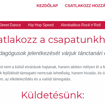
KEZDŐLAP
CSATLAKOZZ HOZZÁ
Street Dance
Hip Hop Speed
Akrobatikus Rock’n’Roll
atlakozz a csapatunkh
agógusok jelentkezését várjuk tánctanári é
kit nem a külső elvárások hajtanak, hanem akiben mélyen él a f
ok fejlődését támogatni nemcsak lehetőség, hanem hivatás, és ö
em, az elköteleződés és a valódi támogatás.
Küldetésünk: