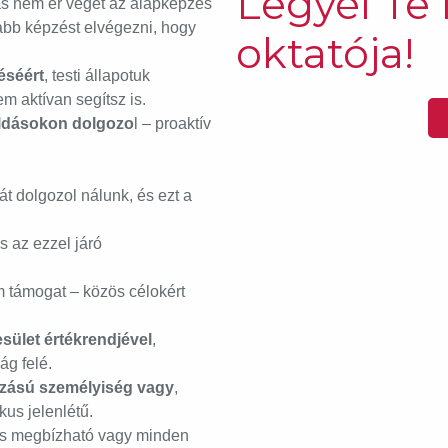
Legyél Te 
lás nem ér véget az alapképzés
abb képzést elvégezni, hogy
oktatója!
éséért
, testi állapotuk
m aktívan segítsz is.
ldásokon dolgozo
l – proaktív
rát dolgozol nálunk, és ezt a
és az ezzel járó
 támogat – közös célokért
sület értékrendjével
,
ág felé.
rzású személyiség vagy
,
kus jelenlétű.
 és megbízható vagy minden