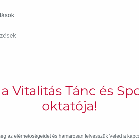
atások
pzések
 a Vitalitás Tánc és S
oktatója!
d meg az elérhetőségeidet és hamarosan felvesszük Veled a kapc