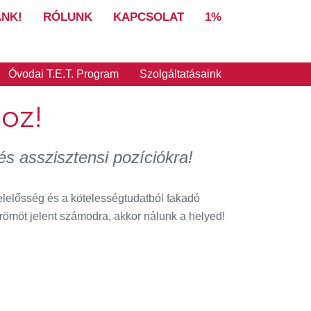
NK!
RÓLUNK
KAPCSOLAT
1%
Óvodai T.E.T. Program
Szolgáltatásaink
oz!
s asszisztensi pozíciókra!
elelősség és a kötelességtudatból fakadó
römöt jelent számodra, akkor nálunk a helyed!