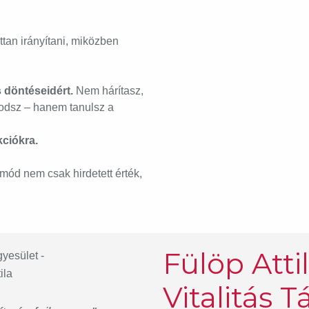
tan irányítani, miközben
s döntéseidért.
Nem hárítasz,
odsz – hanem tanulsz a
kciókra.
mód nem csak hirdetett érték,
Fülöp Atti
Vitalitás 