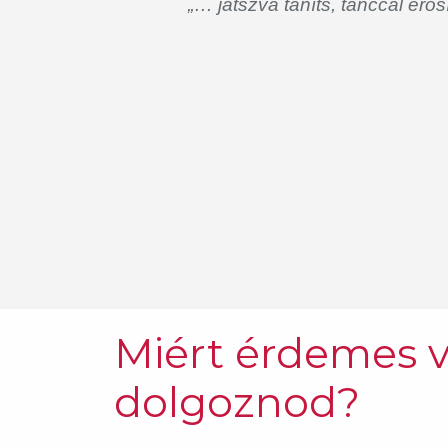
„… játszva taníts, tánccal erős
Miért érdemes 
dolgoznod?