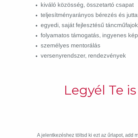
kiváló közösség, összetartó csapat
teljesítményarányos bérezés és jutt
egyedi, saját fejlesztésű táncműfajok
folyamatos támogatás, ingyenes ké
személyes mentorálás
versenyrendszer, rendezvények
Legyél Te is
A jelentkezéshez töltsd ki ezt az űrlapot, ad