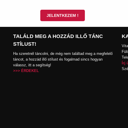
JELENTKEZEM !
TALÁLD MEG A HOZZÁD ILLŐ TÁNC
K
STÍLUST!
Vit
Fül
Ha szeretnél táncolni, de még nem találtad meg a megfelelő
Tel
táncot, a hozzád illő stílust és fogalmad sincs hogyan
Írj 
válassz, itt a segítség!
Szé
>>> ÉRDEKEL