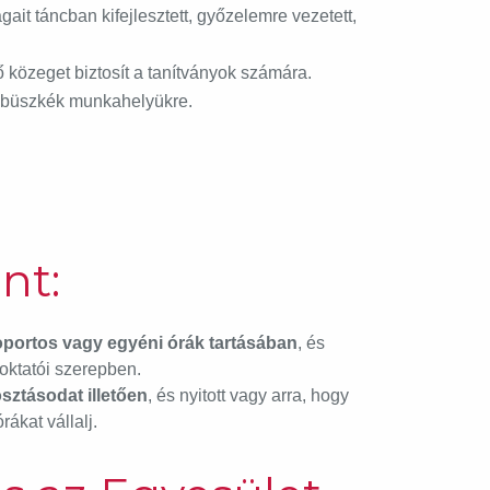
ait táncban kifejlesztett, győzelemre vezetett,
közeget biztosít a tanítványok számára.
és büszkék munkahelyükre.
nt:
oportos vagy egyéni órák tartásában
, és
ktatói szerepben.
ztásodat illetően
, és nyitott vagy arra, hogy
ákat vállalj.