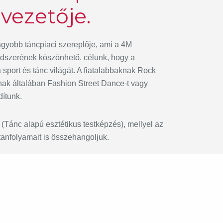
vezetője.
gyobb táncpiaci szereplője, ami a 4M
dszerének köszönhető. célunk, hogy a
port és tánc világát. A fiatalabbaknak Rock
knak általában Fashion Street Dance-t vagy
ítunk.
 (Tánc alapú esztétikus testképzés), mellyel az
tanfolyamait is összehangoljuk.