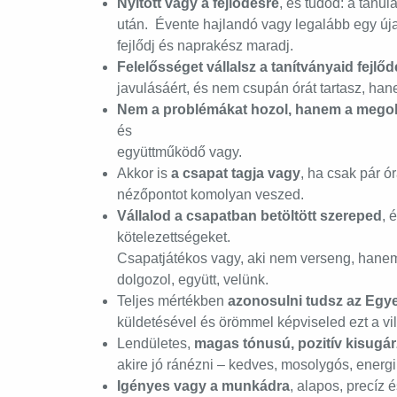
Nyitott vagy a fejlődésre
, és tudod: a tanu
után. Évente hajlandó vagy legalább egy új
fejlődj és naprakész maradj.
Felelősséget vállalsz a tanítványaid fejlőd
javulásáért, és nem csupán órát tartasz, hane
Nem a problémákat hozol, hanem a mego
és
együttműködő vagy.
Akkor is
a csapat tagja vagy
, ha csak pár ó
nézőpontot komolyan veszed.
Vállalod a csapatban betöltött szereped
, 
kötelezettségeket.
Csapatjátékos vagy, aki nem verseng, hanem
dolgozol, együtt, velünk.
Teljes mértékben
azonosulni tudsz az Egye
küldetésével és örömmel képviseled ezt a vil
Lendületes,
magas tónusú, pozitív kisugá
akire jó ránézni – kedves, mosolygós, energi
Igényes vagy a munkádra
, alapos, precíz